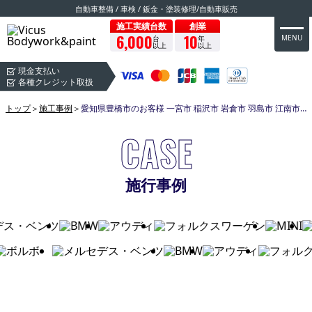
自動車整備 / 車検 / 鈑金・塗装修理/自動車販売
施工実績台数
創業
6,000
10
MENU
台
年
以上
以上
現金支払い
各種クレジット取扱
トップ
＞
施工事例
＞
愛知県豊橋市のお客様 一宮市 稲沢市 岩倉市 羽島市 江南市 小牧市 犬山市 扶桑町 岐南町 羽島市 岐阜市 北名古屋市 清須市 名古屋市全域対応可能！
CASE
施行事例