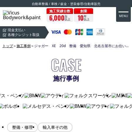
自動車整備 / 車検 / 鈑金・塗装修理/自動車販売
施工実績台数
創業
6,000
10
MENU
台
年
以上
以上
現金支払い
各種クレジット取扱
トップ
＞
施工事例
＞
ジャガー XE 20d 整備 愛知県 北名古屋市にお住いのお客様よりご依頼いただきました！
CASE
施行事例
整備・修理
輸入車その他