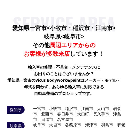
SERVICE AREA
愛知県一宮市<小牧市・稲沢市・江南市>
岐阜県<岐阜市>
その他
周辺エリアからの
お客様が
多数来店
しています！
輸入車の修理・不具合・メンテナンスに
お困りのことはございませんか？
愛知県一宮市のVicus Bodywork&paintはメーカー・モデル・
年式を問わず、
あらゆる輸入車に対応できる
自動車整備のプロショップです。
一宮市、小牧市、稲沢市、江南市、犬山市、岩倉
愛知県
市、愛西市、春日井市、大口町、長久手市、津島
市、日進市、名古屋市
岐阜市、大垣市、各務原市、海津市、羽島市、養老
岐阜県