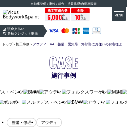
自動車整備 / 車検 / 鈑金・塗装修理/自動車販売
施工実績台数
創業
6,000
10
MENU
台
年
以上
以上
現金支払い
各種クレジット取扱
トップ
＞
施工事例
＞
アウディ A4 整備 愛知県 海部郡にお住いのお客様よりご依頼いただきました！
CASE
施行事例
整備・修理
アウディ